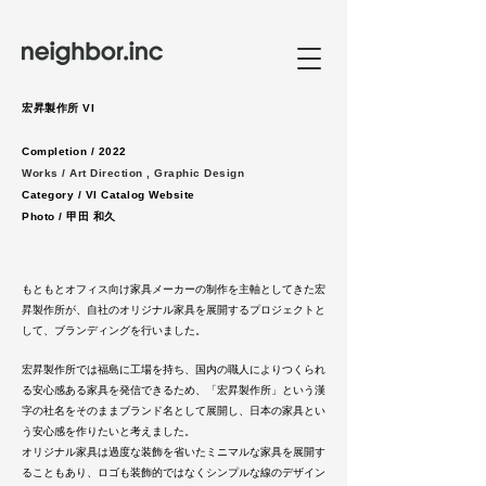
​宏昇製作所 VI
Completion / 2022
Works / Art Direction , Graphic Design
Category / VI Catalog Website
Photo / 甲田 和久
もともとオフィス向け家具メーカーの制作を主軸としてきた宏
昇製作所が、自社のオリジナル家具を展開するプロジェクトと
して、ブランディングを行いました。
宏昇製作所では福島に工場を持ち、国内の職人によりつくられ
る安心感ある家具を発信できるため、「宏昇製作所」という漢
字の社名をそのままブランド名として展開し、日本の家具とい
う安心感を作りたいと考えました。
オリジナル家具は過度な装飾を省いたミニマルな家具を展開す
ることもあり、ロゴも装飾的ではなくシンプルな線のデザイン