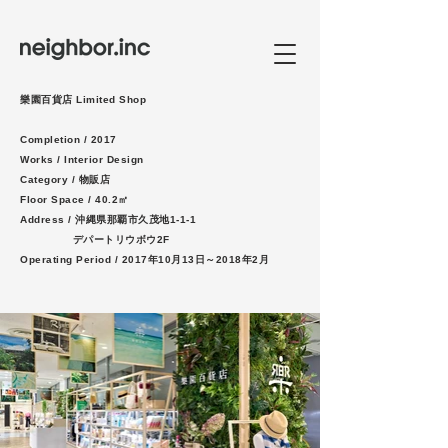
​樂園百貨店 Limited Shop
Completion / 2
017
Works / Interior Design
Category / 物販店
Floor Space / 40.2㎡
Address / 沖縄県那覇市久茂地1-1-1
デパートリウボウ2F
Operating Period / 2017年10月13日～2018年2月