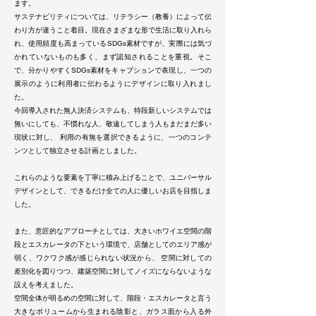
ます。
サステナビリティについては、リテラシー（教養）によって伝
わり方が違うこと着目。現在さまざまな形で生活に取り入れら
れ、使用頻度も高まっているSDGs素材ですが、実際には気づ
かれていないものも多く、まず認知されることを重視。そこ
で、分かりやすくSDGs素材をキャプションで表現し、一つの
展示のように利用者に伝わるようにデザインに取り入れまし
た。
今回導入された無人決済システムも、特段新しいシステムでは
無いにしても、不慣れな人、敬遠してしまう人もまだまだ多い
現状に対し、 利用の有無を選択できるように、一つのコンテ
ンツとして独立させる計画としました。
これらのような要素を丁寧に積み上げることで、ユニバーサル
デザインとして、できるだけ全ての人に優しいお店を目指しま
した。
また、意匠的なアプローチとしては、大きいホワイエ空間の階
段とエスカレータの下という環境で、店舗としてのエリア感が
弱く、ワクワク感が感じられない状況から、 空間に対しての
差別化を図りつつ、建築空間に対してノイズにならないような
設えを考えました。
空間全体が明るめの空間に対して、階段・エスカレータと言う
大きなボリュームから生まれる陰影と、ガラス面から入る外