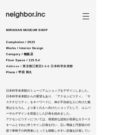
MIRAIKAN MUSEUM SHOP
Completion / 2023
Works / Interior Design
Category / 物販店
Floor Space / 119.5㎡
Address / 東京都江東区2-3-6 日本科学未来館
Photo / 甲田 和久
日本科学未来館のミュージアムショップをデザインしました。
日本科学未来館からの要望もあり、「アクセシビリティ」「サ
ステナビリティ」をキーワードに、体が不自由な人に向けた施
策はもちろん、より多くの人へ向けたショップとして、ユニバ
ーサルデザインを前提とした計画を始めました。
アクセシビリティについては、視覚的な認知が容易なカラース
キームとそれに伴うサイン計画を行い、広い導線と円形状の什
器で車椅子の利用者にとっても移動しやすい店舗を計画してい