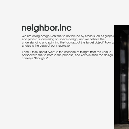
We are doing design work that is not bound by areas such as graphics
and products, centering on space design, and we believe that
understanding and spinning the "context of the target object" from various
angles is the basis of our imagination.
Then, I think about "what is the essence of things" from the unique
perspective that is born in the process, and keep in mind the design that
conveys "thoughts".