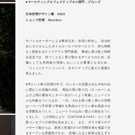
■マーケティングエフェクティブネス部門：ブロンズ
日本空間デザイン賞 2020
ショップ空間 Shortlist
モバイルオーダーによる事前注文・決済に特化し、自分好
みにカスタムしたボトルコーヒーのサービスで、待ち時間
なく受取れるテイクアウト専門業態。 事前に受け取り時間
を設定でき、待つことなく受け取れるサービスのため、店
舗としても利用者が滞留しないことが重要となるため、
「コミュニケーションレス」をポジティブに捉えた提案を
考えました。
9坪という狭小空間の中で、
ロッカーが設置された中央の白
い壁がこの店舗の主役。 商品の受け取り口（ロッカー）お
よび上部の通知モニターへ目がいくよう考慮しニュートラ
ルな印象をつくります。 一方、それを取り巻く周りの空間
は一つ一つ手作業で準備する商品のクラフト感を想起させ
る雰囲気をつくり、 ニュートラルな白い壁との対比をつく
りました。 この対比により「CUSTOM & FAST」という業
態コンセプトの体現を試みました。 また、ガラス張りのフ
ァサード面からは、厨房と売場の2つの空間全体を視認でき
るオープンな雰囲気ですが、 売場に入ると厨房は見えずス