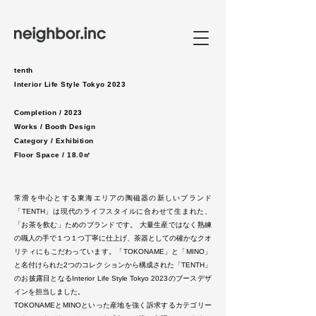
​tenth
Interior Life Style Tokyo 2023
Completion / 2023
Works / Booth Design
Category / Exhibition
Floor Space / 18.0㎡
常滑を中心とする東海エリアの陶磁器の新しいブランド
「TENTH」は現代のライフスタイルに合わせて生まれた、
「お茶を飲む」ためのブランドです。 大量生産ではなく熟練
の職人の手で１つ１つ丁寧に仕上げ、茶器としての確かなクオ
リティにもこだわっています。「TOKONAME」と「MINO」
と名付けられた2つのコレクションから構成された「TENTH」
のお披露目となるInterior Life Style Tokyo 2023のブースデザ
インを担当しました。
TOKONAMEとMINOといった産地を強く訴求するカテゴリー