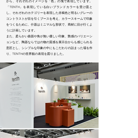
で表現しています。
から、それぞれのイメージを「色」の塊
「TENTH」を表現している白いブランドカラーを受け皿と
し、それぞれのカテゴリーを表現した赤褐色と明るいグレーの
コントラストが目を引くブースを考え、カラースキームで印象
をつくるために、什器はミニマルな形状で、商材に目が行くよ
うに計画しています。
また、柔らかい曲面や角が無い優しい印象、艶感のバリエーシ
ョンなど、陶器ならではの物の質感を展示台からも感じられる
意匠とし、シンプルな印象の中にもこだわりの詰まった場を作
り、TENTHの世界観の表現を図りました。