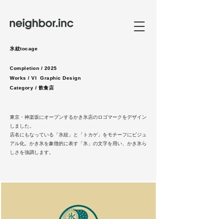
氷紋tocage
Completion / 2025
Works / VI Graphic Design
Category / 飲食店
​​東京・神楽坂にオープンするかき氷店のロゴマークをデザイン
しました。
店名にもなっている「氷紋」と「トカゲ」をモチーフにビジュ
アル化。かき氷を象徴的に表す「氷」の文字を用い、かき氷ら
しさを強調します。